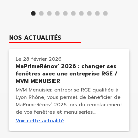
des lieux.
NOS ACTUALITÉS
Le
28 février 2026
MaPrimeRénov’ 2026 : changer ses
fenêtres avec une entreprise RGE /
MVM MENUISIER
MVM Menuisier, entreprise RGE qualifiée à
Lyon Rhône, vous permet de bénéficier de
MaPrimeRénov’ 2026 lors du remplacement
de vos fenêtres et menuiseries
extérieures, afin d’améliorer la
Voir cette actualité
performance énergétique de votre ...