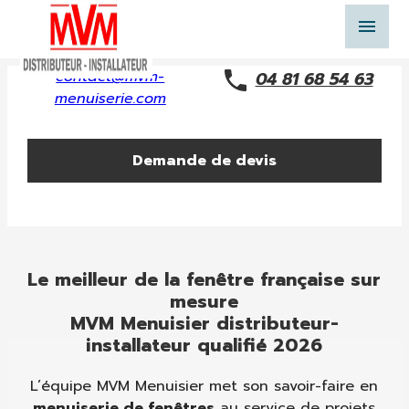
Panneau de gestion des cookies
menu
contact@mvm-
04 81 68 54 63
menuiserie.com
Demande de devis
Le meilleur de la fenêtre française sur
mesure
MVM Menuisier distributeur-
installateur qualifié 2026
L’équipe MVM Menuisier met son savoir-faire en
menuiserie de fenêtres
au service de projets