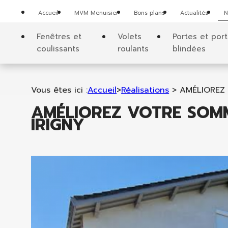
Panneau de gestion des cookies
Accueil
MVM Menuisier
Bons plans
Actualités
N
Fenêtres et
Volets
Portes et por
coulissants
roulants
blindées
Vous êtes ici :
Accueil
>
Réalisations
>
AMÉLIOREZ 
AMÉLIOREZ VOTRE SOMM
IRIGNY