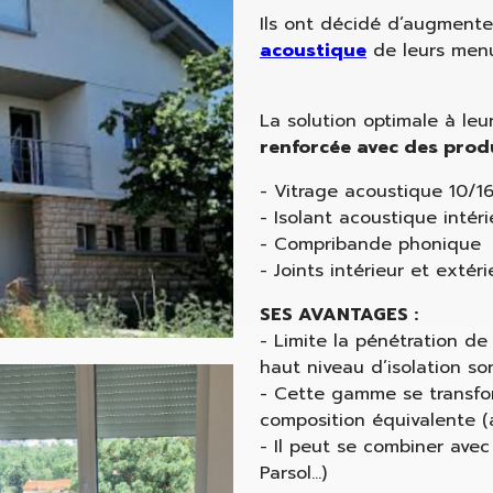
Ils ont décidé d’augmente
acoustique
de leurs menu
La solution optimale à le
renforcée avec
des prod
- Vitrage acoustique 10/16
- Isolant acoustique intér
- Compribande phonique
- Joints intérieur et extér
SES AVANTAGES :
- Limite la pénétration de
haut niveau d’isolation so
- Cette gamme se transfo
composition équivalente (a
- Il peut se combiner avec 
Parsol…)