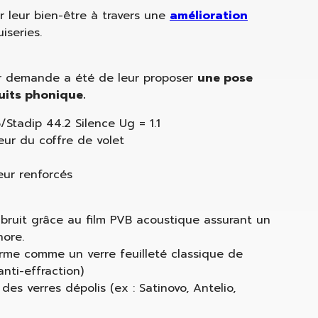
r leur bien-être à travers une
amélioration
iseries.
ur demande a été de leur proposer
une pose
uits phonique.
/Stadip 44.2 Silence Ug = 1.1
ieur du coffre de volet
ieur renforcés
 bruit grâce au film PVB acoustique assurant un
nore.
rme comme un verre feuilleté classique de
nti-effraction)
des verres dépolis (ex : Satinovo, Antelio,