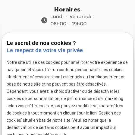
Horaires
Lundi - Vendredi :
08h00 - 19h00
Suivez-nous
Le secret de nos cookies ?
Le respect de votre vie privée
Notre site utilise des cookies pour améliorer votre expérience de
navigation et vous offrir un contenu personnalisé. Les cookies
Pose de
Pose de
Pose de
strictement nécessaires sont essentiels au fonctionnement de
fenêtres à
fenêtres à
fenêtres à
base de notre site et ne peuvent pas être désactivés.
Dardilly
Francheville
Limonest
Cependant, vous avez le choix d'activer ou de désactiver les
cookies de personnalisation, de performance et de marketing
selon vos préférences. Vous pouvez modifier vos paramètres
de cookies à tout moment en cliquant sur le lien 'Gestion des
Mentions
Politique de
Gestion
Plan du
cookies' situé en bas de notre site. Veuillez noter que la
légales
confidentialité
des
site
désactivation de certains cookies peut avoir un impact sur
cookies
certaines fonctionnalités du site.