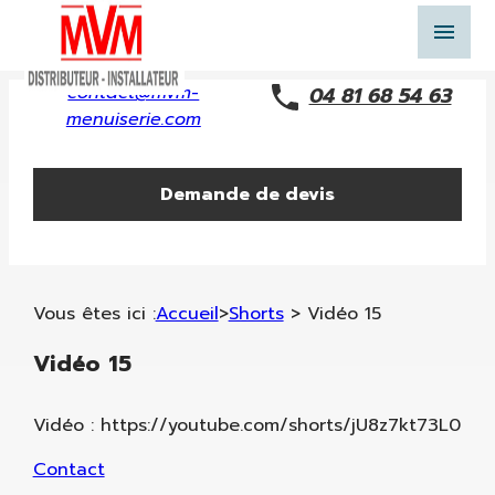
Panneau de gestion des cookies
menu
contact@mvm-
04 81 68 54 63
menuiserie.com
Demande de devis
Vous êtes ici :
Accueil
>
Shorts
>
Vidéo 15
Vidéo 15
Vidéo : https://youtube.com/shorts/jU8z7kt73L0
Contact