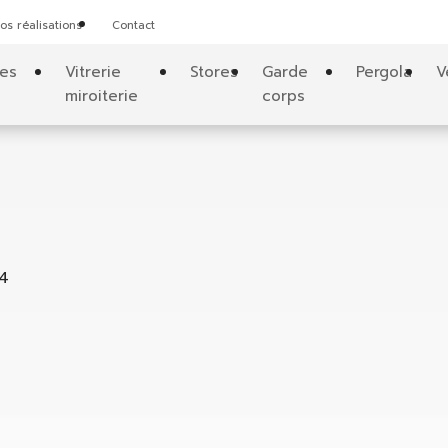
os réalisations
Contact
tes
Vitrerie
Stores
Garde
Pergola
V
miroiterie
corps
z4