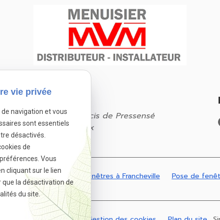
re vie privée
Adresse
e de navigation et vous
201 avenue Francis de Pressensé
ssaires sont essentiels
69200 Vénissieux
tre désactivés.
cookies de
 préférences. Vous
cliquant sur le lien
es à Dardilly
Pose de fenêtres à Francheville
Pose de fenêt
r que la désactivation de
lités du site.
tique de confidentialité
Gestion des cookies
Plan du site
Si