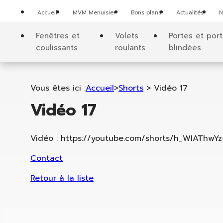
Panneau de gestion des cookies
Accueil
MVM Menuisier
Bons plans
Actualités
N
Fenêtres et
Volets
Portes et por
coulissants
roulants
blindées
Vous êtes ici :
Accueil
>
Shorts
>
Vidéo 17
Vidéo 17
Vidéo : https://youtube.com/shorts/h_WIAThwY
Contact
Retour à la liste