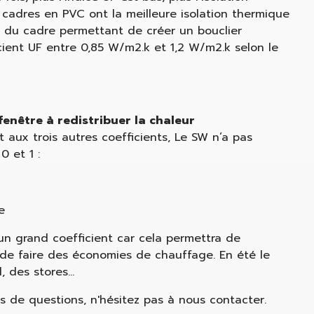
 cadres en PVC ont la meilleure isolation thermique
ur du cadre permettant de créer un bouclier
cient UF entre 0,85 W/m2.k et 1,2 W/m2.k selon le
fenêtre à redistribuer la chaleur
t aux trois autres coefficients, Le SW n’a pas
0 et 1 :
e
un grand coefficient car cela permettra de
c de faire des économies de chauffage. En été le
l, des stores…
s de questions, n'hésitez pas à nous contacter.