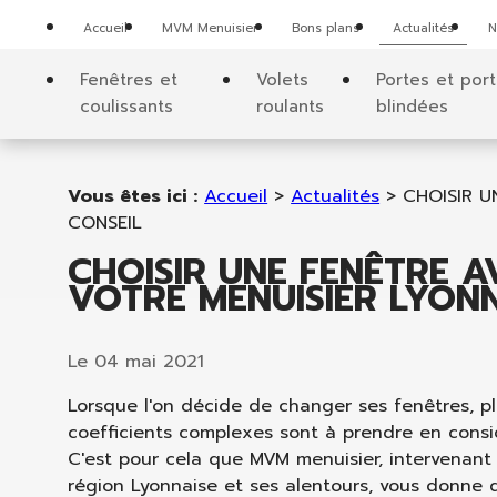
Panneau de gestion des cookies
Accueil
MVM Menuisier
Bons plans
Actualités
N
Fenêtres et
Volets
Portes et por
coulissants
roulants
blindées
Vous êtes ici :
Accueil
>
Actualités
> CHOISIR U
CONSEIL
CHOISIR UNE FENÊTRE 
VOTRE MENUISIER LYON
Le
04 mai 2021
Lorsque l'on décide de changer ses fenêtres, pl
coefficients complexes sont à prendre en consi
C'est pour cela que MVM menuisier, intervenant
région Lyonnaise et ses alentours, vous donne 