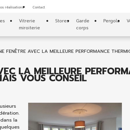
os réalisations
Contact
tes
Vitrerie
Stores
Garde
Pergola
V
miroiterie
corps
NE FENÊTRE AVEC LA MEILLEURE PERFORMANCE THERMI
AVEC LA MEILLEURE PERFOR
NAIS VOUS CONSEIL
usieurs
dération.
 dans la
quelques