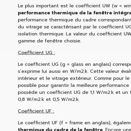
Le plus important est le coefficient UW (w = wind
performance thermique de la fenêtre intégr
performance thermique du cadre correspondant
du vitrage se caractérisant par le coefficient UG
isolation thermique. La valeur du coefficient U
gamme de fenêtre choisie.
Coefficient UG :
Le coefficient UG (g = glass en anglais) corres
s’exprime lui aussi en W/m2.k. Cette valeur éva
intérieur et le vitrage extérieur. Comme pour le
possible pour garantir la meilleure performance
possède un coefficient UG de 1,1 W/m2.k et un t
0,8 W/m2.k et 0,5 W/m2.k.
Coefficient UF :
Le coefficient UF (f = frame en anglais), éga
thermique du cadre de la fenêtre
. Encore une 