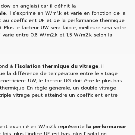
ow en anglais) car il définit la
ale
. Il s’exprime en W/m².k et varie en fonction de la
 au coefficient UF et de la performance thermique
. Plus le facteur UW sera faible, meilleure sera votre
W varie entre 0,8 W/m2.k et 1,5 W/m2.k selon la
pond à
l’isolation thermique du
vitrage
, il
lue la différence de température entre le vitrage
 coefficient UW, le facteur UG doit être le plus bas
 thermique. En règle générale, un double vitrage
riple vitrage peut atteindre un coefficient entre
lement exprimé en W/m2.k représente
la performance
fois, plus l’indice UF est bas, plus l’isolation