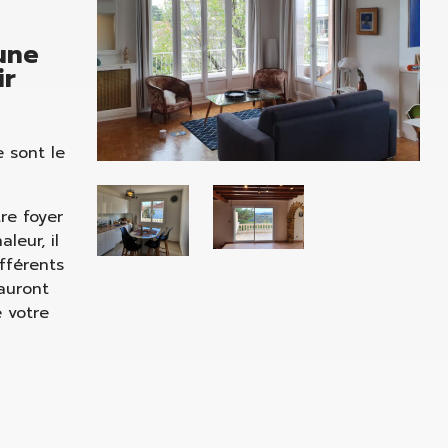
'une
ir
e sont le
re foyer
leur, il
ifférents
 auront
 votre