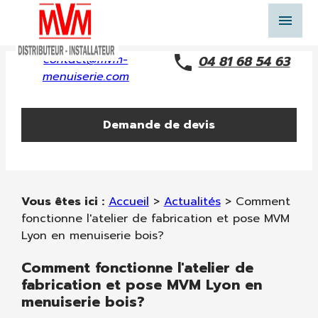
Panneau de gestion des cookies
menu
contact@mvm-
04 81 68 54 63
menuiserie.com
Demande de devis
Vous êtes ici :
Accueil
>
Actualités
> Comment
fonctionne l'atelier de fabrication et pose MVM
Lyon en menuiserie bois?
Comment fonctionne l'atelier de
fabrication et pose MVM Lyon en
menuiserie bois?