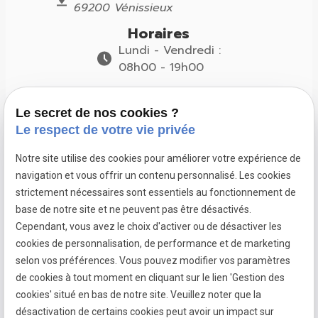
69200 Vénissieux
Horaires
Lundi - Vendredi :
08h00 - 19h00
Suivez-nous
Le secret de nos cookies ?
Le respect de votre vie privée
Notre site utilise des cookies pour améliorer votre expérience de
navigation et vous offrir un contenu personnalisé. Les cookies
Pose de
Pose de
Pose de
strictement nécessaires sont essentiels au fonctionnement de
fenêtres à
fenêtres à
fenêtres à
base de notre site et ne peuvent pas être désactivés.
Dardilly
Francheville
Limonest
Cependant, vous avez le choix d'activer ou de désactiver les
cookies de personnalisation, de performance et de marketing
selon vos préférences. Vous pouvez modifier vos paramètres
de cookies à tout moment en cliquant sur le lien 'Gestion des
Mentions
Politique de
Gestion
Plan du
cookies' situé en bas de notre site. Veuillez noter que la
légales
confidentialité
des
site
désactivation de certains cookies peut avoir un impact sur