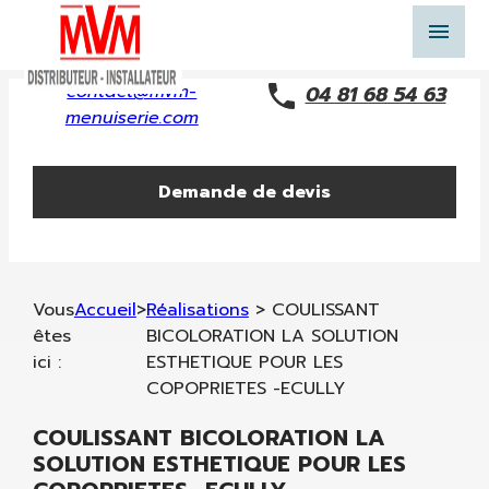
Panneau de gestion des cookies
menu
contact@mvm-
04 81 68 54 63
menuiserie.com
Demande de devis
Vous
Accueil
>
Réalisations
>
COULISSANT
êtes
BICOLORATION LA SOLUTION
ici :
ESTHETIQUE POUR LES
COPOPRIETES -ECULLY
COULISSANT BICOLORATION LA
SOLUTION ESTHETIQUE POUR LES