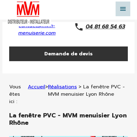
Panneau de gestion des cookies
menu
contact@mvm-
04 81 68 54 63
menuiserie.com
Demande de devis
Vous
Accueil
>
Réalisations
>
La fenêtre PVC -
êtes
MVM menuisier Lyon Rhône
ici :
La fenêtre PVC - MVM menuisier Lyon
Rhône