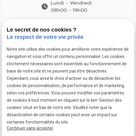
Lundi - Vendredi :
08h00 - 19h00
Suivez-nous
Le secret de nos cookies ?
Le respect de votre vie privée
Notre site utilise des cookies pour améliorer votre expérience de
navigation et vous offrir un contenu personnalisé. Les cookies
Pose de
Pose de
Pose de
strictement nécessaires sont essentiels au fonctionnement de
fenêtres à
fenêtres à
fenêtres à
base de notre site et ne peuvent pas être désactivés.
Dardilly
Francheville
Limonest
Cependant, vous avez le choix d'activer ou de désactiver les
cookies de personnalisation, de performance et de marketing
selon vos préférences. Vous pouvez modifier vos paramètres
de cookies à tout moment en cliquant sur le lien 'Gestion des
Mentions
Politique de
Gestion
Plan du
cookies' situé en bas de notre site. Veuillez noter que la
légales
confidentialité
des
site
désactivation de certains cookies peut avoir un impact sur
cookies
certaines fonctionnalités du site.
Continuer sans accepter
Siret :
79099460200015