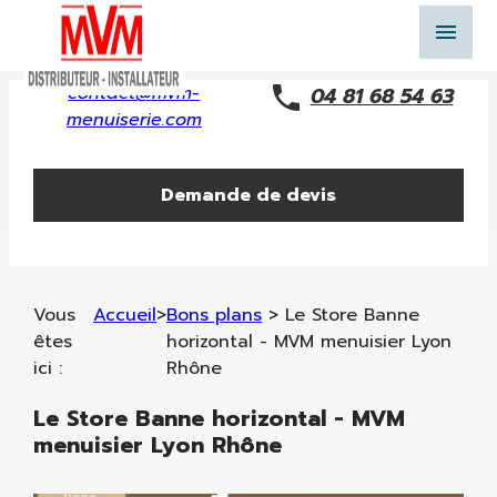
Panneau de gestion des cookies
menu
contact@mvm-
04 81 68 54 63
menuiserie.com
Demande de devis
Vous
Accueil
>
Bons plans
>
Le Store Banne
êtes
horizontal - MVM menuisier Lyon
ici :
Rhône
Le Store Banne horizontal - MVM
menuisier Lyon Rhône