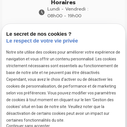
Horaires
Lundi - Vendredi :
08h00 - 19h00
Suivez-nous
Le secret de nos cookies ?
Le respect de votre vie privée
Notre site utilise des cookies pour améliorer votre expérience de
navigation et vous offrir un contenu personnalisé. Les cookies
Pose de
Pose de
Pose de
strictement nécessaires sont essentiels au fonctionnement de
fenêtres à
fenêtres à
fenêtres à
base de notre site et ne peuvent pas être désactivés.
Dardilly
Francheville
Limonest
Cependant, vous avez le choix d'activer ou de désactiver les
cookies de personnalisation, de performance et de marketing
selon vos préférences. Vous pouvez modifier vos paramètres
de cookies à tout moment en cliquant sur le lien 'Gestion des
Mentions
Politique de
Gestion
Plan du
cookies' situé en bas de notre site. Veuillez noter que la
légales
confidentialité
des
site
désactivation de certains cookies peut avoir un impact sur
cookies
certaines fonctionnalités du site.
Continuer sans accepter