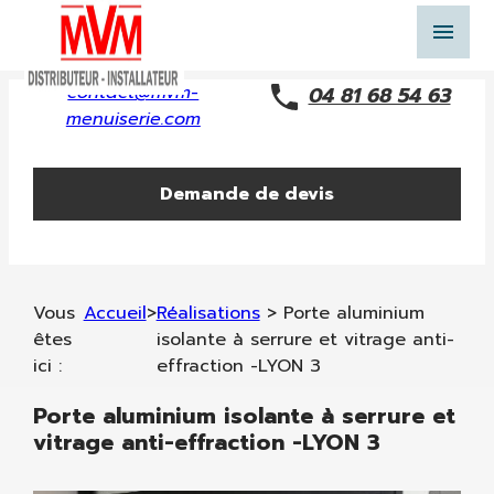
Panneau de gestion des cookies
menu
contact@mvm-
04 81 68 54 63
menuiserie.com
Demande de devis
Vous
Accueil
>
Réalisations
>
Porte aluminium
êtes
isolante à serrure et vitrage anti-
ici :
effraction -LYON 3
Porte aluminium isolante à serrure et
vitrage anti-effraction -LYON 3