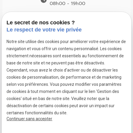
08h00 - 19h00
Suivez-nous
Le secret de nos cookies ?
Le respect de votre vie privée
Notre site utilise des cookies pour améliorer votre expérience de
navigation et vous offrir un contenu personnalisé. Les cookies
Pose de
Pose de
Pose de
strictement nécessaires sont essentiels au fonctionnement de
fenêtres à
fenêtres à
fenêtres à
base de notre site et ne peuvent pas être désactivés.
Dardilly
Francheville
Limonest
Cependant, vous avez le choix d'activer ou de désactiver les
cookies de personnalisation, de performance et de marketing
selon vos préférences. Vous pouvez modifier vos paramètres
de cookies à tout moment en cliquant sur le lien 'Gestion des
Mentions
Politique de
Gestion
Plan du
cookies' situé en bas de notre site. Veuillez noter que la
légales
confidentialité
des
site
désactivation de certains cookies peut avoir un impact sur
cookies
certaines fonctionnalités du site.
Continuer sans accepter
Siret :
79099460200015