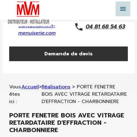
Panneau de gestion des cookies
menu
contact@mvm-
04 81 68 54 63
menuiserie.com
Demande de devis
Vous
Accueil
>
Réalisations
>
PORTE FENETRE
êtes
BOIS AVEC VITRAGE RETARDATAIRE
ici :
D'EFFRACTION - CHARBONNIERE
PORTE FENETRE BOIS AVEC VITRAGE
RETARDATAIRE D'EFFRACTION -
CHARBONNIERE