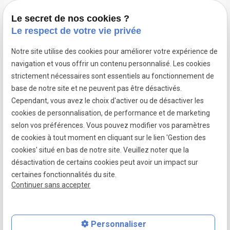
Suivez-nous
Le secret de nos cookies ?
Le respect de votre vie privée
Notre site utilise des cookies pour améliorer votre expérience de
navigation et vous offrir un contenu personnalisé. Les cookies
Pose de
Pose de
Pose de
strictement nécessaires sont essentiels au fonctionnement de
fenêtres à
fenêtres à
fenêtres à
base de notre site et ne peuvent pas être désactivés.
Dardilly
Francheville
Limonest
Cependant, vous avez le choix d'activer ou de désactiver les
cookies de personnalisation, de performance et de marketing
selon vos préférences. Vous pouvez modifier vos paramètres
de cookies à tout moment en cliquant sur le lien 'Gestion des
Mentions
Politique de
Gestion
Plan du
cookies' situé en bas de notre site. Veuillez noter que la
légales
confidentialité
des
site
désactivation de certains cookies peut avoir un impact sur
cookies
certaines fonctionnalités du site.
Continuer sans accepter
Siret :
79099460200015
Personnaliser